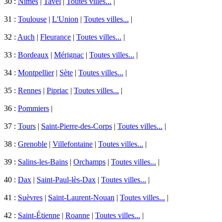
30 :
Nîmes
|
Tavel
|
Toutes villes...
|
31 :
Toulouse
|
L'Union
|
Toutes villes...
|
32 :
Auch
|
Fleurance
|
Toutes villes...
|
33 :
Bordeaux
|
Mérignac
|
Toutes villes...
|
34 :
Montpellier
|
Sète
|
Toutes villes...
|
35 :
Rennes
|
Pipriac
|
Toutes villes...
|
36 :
Pommiers
|
37 :
Tours
|
Saint-Pierre-des-Corps
|
Toutes villes...
|
38 :
Grenoble
|
Villefontaine
|
Toutes villes...
|
39 :
Salins-les-Bains
|
Orchamps
|
Toutes villes...
|
40 :
Dax
|
Saint-Paul-lès-Dax
|
Toutes villes...
|
41 :
Suèvres
|
Saint-Laurent-Nouan
|
Toutes villes...
|
42 :
Saint-Étienne
|
Roanne
|
Toutes villes...
|