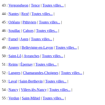
43 :
Vergongheon
|
Tence
|
Toutes villes...
|
44 :
Nantes
|
Rezé
|
Toutes villes...
|
45 :
Orléans
|
Pithiviers
|
Toutes villes...
|
46 :
Souillac
|
Cahors
|
Toutes villes...
|
47 :
Fumel
|
Agen
|
Toutes villes...
|
49 :
Angers
|
Bellevigne-en-Layon
|
Toutes villes...
|
50 :
Saint-Lô
|
Avranches
|
Toutes villes...
|
51 :
Reims
|
Épernay
|
Toutes villes...
|
52 :
Langres
|
Chamarandes-Choignes
|
Toutes villes...
|
53 :
Laval
|
Saint-Berthevin
|
Toutes villes...
|
54 :
Nancy
|
Villers-lès-Nancy
|
Toutes villes...
|
55 :
Verdun
|
Saint-Mihiel
|
Toutes villes...
|