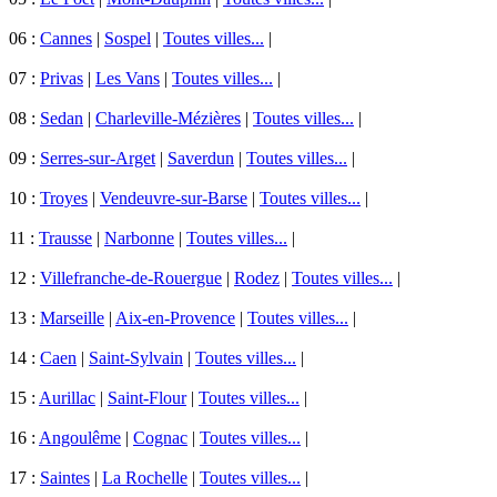
06 :
Cannes
|
Sospel
|
Toutes villes...
|
07 :
Privas
|
Les Vans
|
Toutes villes...
|
08 :
Sedan
|
Charleville-Mézières
|
Toutes villes...
|
09 :
Serres-sur-Arget
|
Saverdun
|
Toutes villes...
|
10 :
Troyes
|
Vendeuvre-sur-Barse
|
Toutes villes...
|
11 :
Trausse
|
Narbonne
|
Toutes villes...
|
12 :
Villefranche-de-Rouergue
|
Rodez
|
Toutes villes...
|
13 :
Marseille
|
Aix-en-Provence
|
Toutes villes...
|
14 :
Caen
|
Saint-Sylvain
|
Toutes villes...
|
15 :
Aurillac
|
Saint-Flour
|
Toutes villes...
|
16 :
Angoulême
|
Cognac
|
Toutes villes...
|
17 :
Saintes
|
La Rochelle
|
Toutes villes...
|