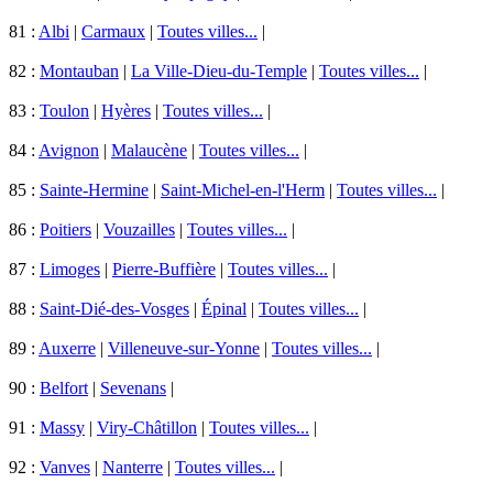
81 :
Albi
|
Carmaux
|
Toutes villes...
|
82 :
Montauban
|
La Ville-Dieu-du-Temple
|
Toutes villes...
|
83 :
Toulon
|
Hyères
|
Toutes villes...
|
84 :
Avignon
|
Malaucène
|
Toutes villes...
|
85 :
Sainte-Hermine
|
Saint-Michel-en-l'Herm
|
Toutes villes...
|
86 :
Poitiers
|
Vouzailles
|
Toutes villes...
|
87 :
Limoges
|
Pierre-Buffière
|
Toutes villes...
|
88 :
Saint-Dié-des-Vosges
|
Épinal
|
Toutes villes...
|
89 :
Auxerre
|
Villeneuve-sur-Yonne
|
Toutes villes...
|
90 :
Belfort
|
Sevenans
|
91 :
Massy
|
Viry-Châtillon
|
Toutes villes...
|
92 :
Vanves
|
Nanterre
|
Toutes villes...
|