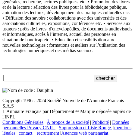
générales, recherche, lectures publiques, etc. • Promotion des livres
et de la lecture : sélection des livres pour la bibliothèque publique,
animation des lectures, développement des pratiques culturelles etc.
• Diffusion des savoirs : collaborations avec des universités et des
associations culturelles, expositions, conférences etc. • Services aux
usagers : prêts de livres, d'encyclopédies, de documents audiovisuels
et informatiques, accès à l’internet, accueil des personnes en
situation de handicap etc. • Education et sensibilisation aux
nouvelles technologies : formations et ateliers sur l’utilisation des
technologies numériques et des médias sociaux.
Copyrigth 1996 - 2024 Société Nouvelle de l'Annuaire Francais
S.A.S
L'Annuaire Français par Département™ Marque déposée auprès de
l'INPI.
Conditions Générales
|
À propos de la société
|
Publicité
|
Données
personnelles Privacy CNIL.
|
Suppression et Liste Rouge.
|
mentions
légales
|
contact
|
recrutement
|
Agences web partenariat