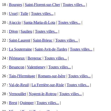
18 :
Bourges
|
Saint-Florent-sur-Cher
|
Toutes villes...
|
19 :
Ussel
|
Tulle
|
Toutes villes...
|
20 :
Ajaccio
|
Santa-Maria-di-Lota
|
Toutes villes...
|
21 :
Dijon
|
Saulieu
|
Toutes villes...
|
22 :
Saint-Laurent
|
Saint-Brieuc
|
Toutes villes...
|
23 :
La Souterraine
|
Saint-Avit-de-Tardes
|
Toutes villes...
|
24 :
Périgueux
|
Bergerac
|
Toutes villes...
|
25 :
Besançon
|
Valentigney
|
Toutes villes...
|
26 :
Tain-l'Hermitage
|
Romans-sur-Isère
|
Toutes villes...
|
27 :
Val-de-Reuil
|
La Ferrière-sur-Risle
|
Toutes villes...
|
28 :
Vernouillet
|
Nogent-le-Rotrou
|
Toutes villes...
|
29 :
Brest
|
Quimper
|
Toutes villes...
|