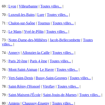
69 :
Lyon
|
Villeurbanne
|
Toutes villes...
|
70 :
Luxeuil-les-Bains
|
Lure
|
Toutes villes...
|
71 :
Chalon-sur-Saône
|
Tournus
|
Toutes villes...
|
72 :
Le Mans
|
Yvré-le-Pôlin
|
Toutes villes...
|
73 :
Notre-Dame-des-Millières
|
Jacob-Bellecombette
|
Toutes
villes...
|
74 :
Annecy
|
Allonzier-la-Caille
|
Toutes villes...
|
75 :
Paris 20 ème
|
Paris 4 ème
|
Toutes villes...
|
76 :
Mont-Saint-Aignan
|
Le Havre
|
Toutes villes...
|
77 :
Vert-Saint-Denis
|
Bussy-Saint-Georges
|
Toutes villes...
|
78 :
Saint-Rémy-l'Honoré
|
Viroflay
|
Toutes villes...
|
79 :
Saint-Maixent-l'École
|
Saint-Jouin-de-Marnes
|
Toutes villes...
|
80 :
Amiens
|
Chaussoy-Epagny
|
Toutes villes...
|