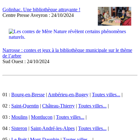
Golinhac. Une bibliothèque attrayante !
Centre Presse Aveyron : 24/10/2024
Narrosse : contes et jeux à la bibliothèque municipale sur le thème
de l’arbre
Sud Ouest : 24/10/2024
01 :
Bourg-en-Bresse
|
Ambérieu-en-Bugey
|
Toutes villes...
|
02 :
Saint-Quentin
|
Château-Thierry
|
Toutes villes...
|
03 :
Moulins
|
Montluçon
|
Toutes villes...
|
04 :
Sisteron
|
Saint-André-les-Alpes
|
Toutes villes...
|
05 :
Le Poët
|
Mont-Dauphin
|
Toutes villes...
|